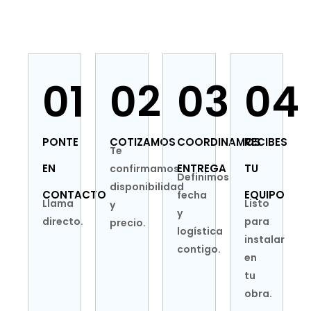
01
02
03
04
PONTE
COTIZAMOS
COORDINAMOS
RECIBES
Te
EN
ENTREGA
TU
confirmamos
Definimos
disponibilidad
CONTACTO
EQUIPO
fecha
Llama
Listo
y
y
directo.
para
precio.
logística
instalar
contigo.
en
tu
obra.