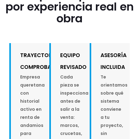
por experiencia real en
obra
TRAYECTORIA
EQUIPO
ASESORÍA
COMPROBABLE
REVISADO
INCLUIDA
Empresa
Cada
Te
queretana
pieza se
orientamos
con
inspecciona
sobre qué
historial
antes de
sistema
activo en
salir a la
conviene
renta de
venta:
a tu
andamios
marcos,
proyecto,
para
crucetas,
sin