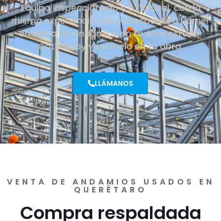
Equipo inspeccionado y funcional, con la
misma experiencia que ya respalda a Ucmer
en renta de andamios en todo el estado.
Cotiza hoy y recíbelo en tu obra.
LLÁMANOS
VENTA DE ANDAMIOS USADOS EN
QUERÉTARO
Compra respaldada