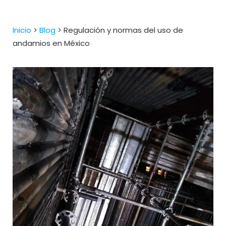
Inicio
>
Blog
>
Regulación y normas del uso de
andamios en México