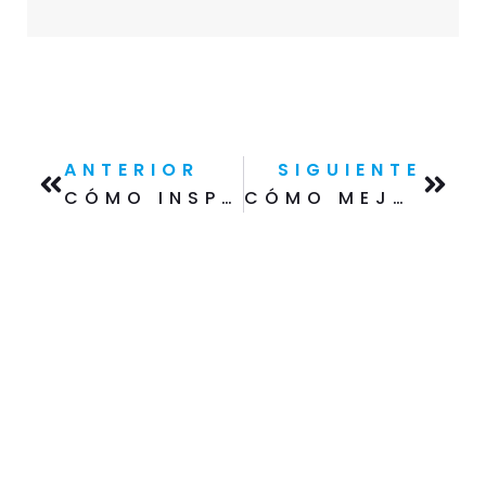
ANTERIOR
SIGUIENTE
CÓMO INSPECCIONAR UN ANDAMIO
CÓMO MEJORAR LA EFICIENCIA EN EL TRABAJO CON ANDAMIOS